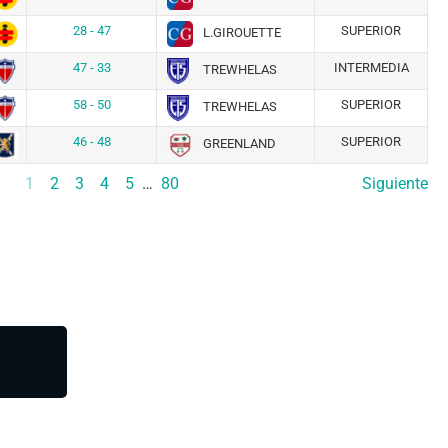
28 - 47
SUPERIOR
L.GIROUETTE
47 - 33
INTERMEDIA
TREWHELAS
58 - 50
SUPERIOR
TREWHELAS
46 - 48
SUPERIOR
GREENLAND
1
2
3
4
5
…
80
Siguiente