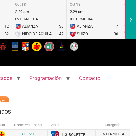
Oct 18
Oct 18
Oct 18
2:29 am
2:29 am
2:30 
INTERMEDIA
INTERMEDIA
INTER
12
ALIANZA
36
ALIANZA
17
NI
32
NIDO DE ÁGUILA
42
SUIZO
36
SU
tados
Programación
Contacto
OS
ados
cal
Hora/Resultados
Visita
Categoría
50 - 20
INTERMEDIA
L.GIROUETTE