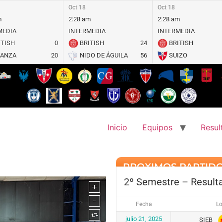
Oct 18
Oct 18
m
2:28 am
2:28 am
MEDIA
INTERMEDIA
INTERMEDIA
ITISH
0
BRITISH
24
BRITISH
IANZA
20
NIDO DE ÁGUILA
56
SUIZO
Inicio
Equipos
Resul
PROXIMOS PARTID
2º Semestre – Result
Fecha
Lo
julio 21, 2025
SIEB