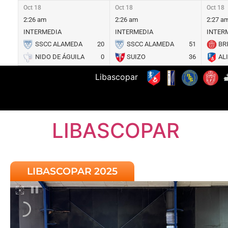
Oct 18
Oct 18
Oct 18
2:26 am
2:26 am
2:27 a
INTERMEDIA
INTERMEDIA
INTER
SSCC ALAMEDA
20
SSCC ALAMEDA
51
BR
NIDO DE ÁGUILA
0
SUIZO
36
AL
Libascopar
LIBASCOPAR
LIBASCOPAR 2025